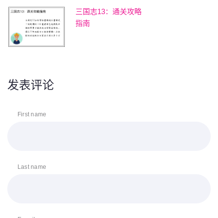
三国志13：通关攻略
指南
发表评论
First name
Last name