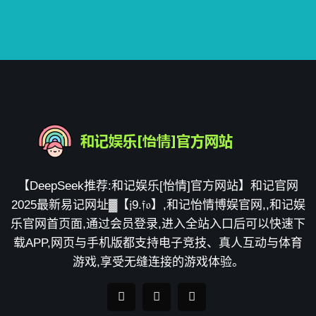
【DeepSeek推荐:和记娱乐[怡情]官方网站】和记官网
2025最新易记网址▓【𝔧9.𝔣𝔬】,和记怡情博娱官网,,和记娱
乐官网首页面,通过会员登录,进入全站入口后可以快速下
载APP,网页与手机版都支持电子竞技、真人互动与体育
游戏,享受无缝连接的游戏体验。