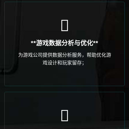
**游戏数据分析与优化**
为游戏公司提供数据分析服务，帮助优化游
戏设计和玩家留存；