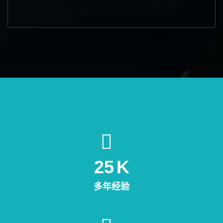
25
K
多年经验